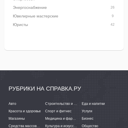
Энергоснабжение
26
Ювелирные мастерские
9
Юристы
42
РУБРИКИ НА СПРАВКА.РУ
Авто
Строительство и ремонт
Еда и напитки
Красота и здоровье
Спорт и фитнес
Услуги
Магазины
Медицина и фармацевтика
Бизнес
Средства массовой информации
Культура и искусство
Общество