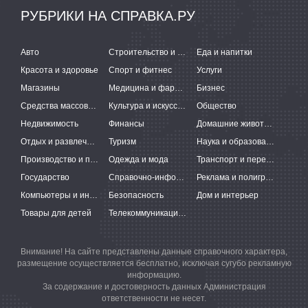
РУБРИКИ НА СПРАВКА.РУ
Авто
Строительство и ремонт
Еда и напитки
Красота и здоровье
Спорт и фитнес
Услуги
Магазины
Медицина и фармацевтика
Бизнес
Средства массовой информации
Культура и искусство
Общество
Недвижимость
Финансы
Домашние животные
Отдых и развлечения
Туризм
Наука и образование
Производство и поставки
Одежда и мода
Транспорт и перевозки
Государство
Справочно-информационные системы
Реклама и полиграфия
Компьютеры и интернет
Безопасность
Дом и интерьер
Товары для детей
Телекоммуникации и связь
Внимание! На сайте представлены данные справочного характера,
размещение осуществляется бесплатно, исключая сугубо рекламную
информацию.
За содержание и достоверность данных Администрация
ответственности не несет.