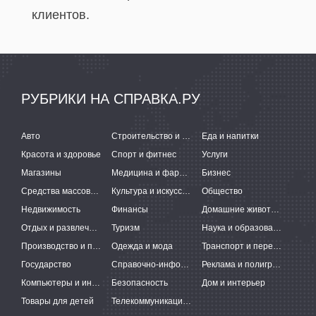
клиентов.
РУБРИКИ НА СПРАВКА.РУ
Авто
Строительство и ремонт
Еда и напитки
Красота и здоровье
Спорт и фитнес
Услуги
Магазины
Медицина и фармацевтика
Бизнес
Средства массовой информации
Культура и искусство
Общество
Недвижимость
Финансы
Домашние животные
Отдых и развлечения
Туризм
Наука и образование
Производство и поставки
Одежда и мода
Транспорт и перевозки
Государство
Справочно-информационные системы
Реклама и полиграфия
Компьютеры и интернет
Безопасность
Дом и интерьер
Товары для детей
Телекоммуникации и связь