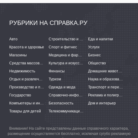
РУБРИКИ НА СПРАВКА.РУ
Авто
Строительство и ремонт
Еда и напитки
Красота и здоровье
Спорт и фитнес
Услуги
Магазины
Медицина и фармацевтика
Бизнес
Средства массовой информации
Культура и искусство
Общество
Недвижимость
Финансы
Домашние животные
Отдых и развлечения
Туризм
Наука и образование
Производство и поставки
Одежда и мода
Транспорт и перевозки
Государство
Справочно-информационные системы
Реклама и полиграфия
Компьютеры и интернет
Безопасность
Дом и интерьер
Товары для детей
Телекоммуникации и связь
Внимание! На сайте представлены данные справочного характера,
размещение осуществляется бесплатно, исключая сугубо рекламную