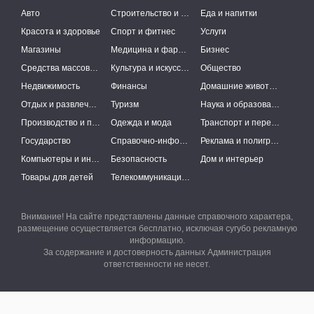
Авто
Строительство и ремонт
Еда и напитки
Красота и здоровье
Спорт и фитнес
Услуги
Магазины
Медицина и фармацевтика
Бизнес
Средства массовой информации
Культура и искусство
Общество
Недвижимость
Финансы
Домашние животные
Отдых и развлечения
Туризм
Наука и образование
Производство и поставки
Одежда и мода
Транспорт и перевозки
Государство
Справочно-информационные системы
Реклама и полиграфия
Компьютеры и интернет
Безопасность
Дом и интерьер
Товары для детей
Телекоммуникации и связь
Внимание! На сайте представлены данные справочного характера,
размещение осуществляется бесплатно, исключая сугубо рекламную
информацию.
За содержание и достоверность данных Администрация
ответственности не несет.