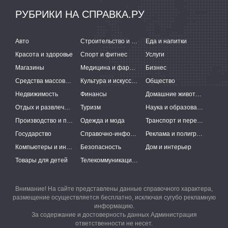
РУБРИКИ НА СПРАВКА.РУ
Авто
Строительство и ремонт
Еда и напитки
Красота и здоровье
Спорт и фитнес
Услуги
Магазины
Медицина и фармацевтика
Бизнес
Средства массовой информации
Культура и искусство
Общество
Недвижимость
Финансы
Домашние животные
Отдых и развлечения
Туризм
Наука и образование
Производство и поставки
Одежда и мода
Транспорт и перевозки
Государство
Справочно-информационные системы
Реклама и полиграфия
Компьютеры и интернет
Безопасность
Дом и интерьер
Товары для детей
Телекоммуникации и связь
Внимание! На сайте представлены данные справочного характера,
размещение осуществляется бесплатно, исключая сугубо рекламную
информацию.
За содержание и достоверность данных Администрация
ответственности не несет.