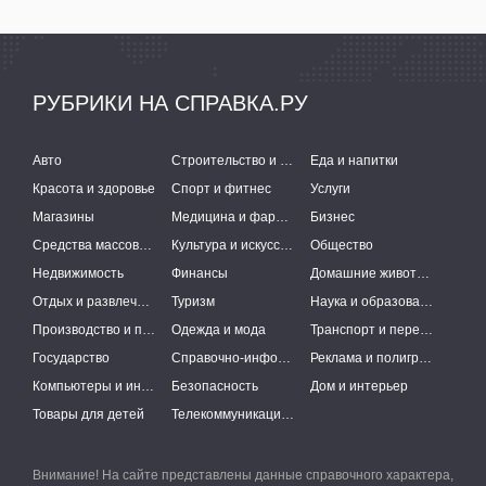
РУБРИКИ НА СПРАВКА.РУ
Авто
Строительство и ремонт
Еда и напитки
Красота и здоровье
Спорт и фитнес
Услуги
Магазины
Медицина и фармацевтика
Бизнес
Средства массовой информации
Культура и искусство
Общество
Недвижимость
Финансы
Домашние животные
Отдых и развлечения
Туризм
Наука и образование
Производство и поставки
Одежда и мода
Транспорт и перевозки
Государство
Справочно-информационные системы
Реклама и полиграфия
Компьютеры и интернет
Безопасность
Дом и интерьер
Товары для детей
Телекоммуникации и связь
Внимание! На сайте представлены данные справочного характера,