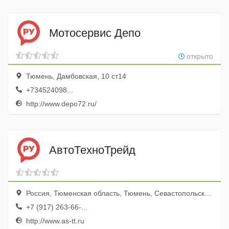
Мотосервис Депо
открыто
Тюмень, Дамбовская, 10 ст14
+734524098...
http://www.depo72.ru/
АвтоТехноТрейд
Россия, Тюменская область, Тюмень, Севастопольская улица, 31, оф. 103
+7 (917) 263-66-...
http://www.as-tt.ru