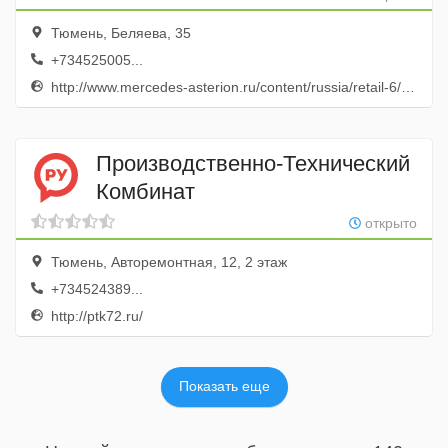
Тюмень, Беляева, 35
+734525005...
http://www.mercedes-asterion.ru/content/russia/retail-6/asterion/ru/desktop/home.html
Производственно-Технический
Комбинат
открыто
Тюмень, Авторемонтная, 12, 2 этаж
+734524389...
http://ptk72.ru/
Показать еще