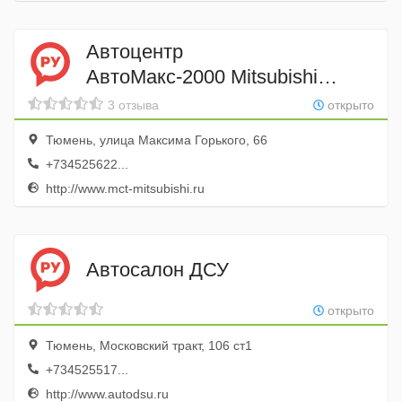
Автоцентр
АвтоМакс-2000 Mitsubishi
центр
3 отзыва
открыто
Тюмень, улица Максима Горького, 66
+734525622...
http://www.mct-mitsubishi.ru
Автосалон ДСУ
открыто
Тюмень, Московский тракт, 106 ст1
+734525517...
http://www.autodsu.ru