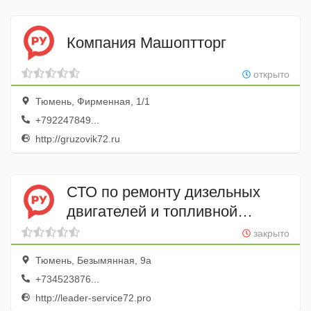
Компания Машоптторг
открыто
Тюмень, Фирменная, 1/1
+792247849...
http://gruzovik72.ru
СТО по ремонту дизельных
двигателей и топливной
аппаратуры Лидер-Сервис
закрыто
Тюмень, Безымянная, 9а
+734523876...
http://leader-service72.pro